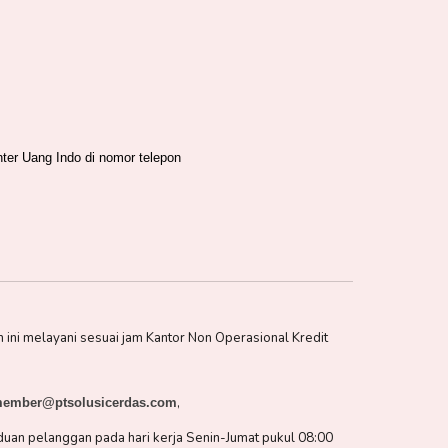
er Uang Indo di nomor telepon
 ini melayani sesuai jam Kantor Non Operasional Kredit
,
ember@ptsolusicerdas.com
uan pelanggan pada hari kerja Senin-Jumat pukul 08:00