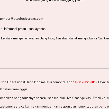
ember@ptsolusicerdas.com
n, informasi produk dan layanan.
kendala mengenai layanan Uang Indo, Nasabah dapat menghubungi Call Cent
0851-8155-5858
l Non Operasional Uang Indo melalui nomor telepon
Layanan
.00 dalam seminggu.
ampaikan pengaduannya secara lisan melalui Live Chat Aplikasi, Email ke
m
 customer service kami akan memberikan respon dan nomor laporan pengad