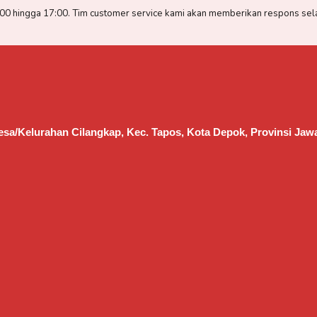
00 hingga 17:00. Tim customer service kami akan memberikan respons sela
elurahan Cilangkap, Kec. Tapos, Kota Depok, Provinsi Jawa